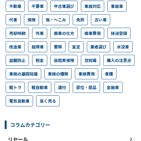
不動車
不要車
中古車選び
事故対応
事故車
代車
保険
傷・へこみ
免許
古い車
売却時期
外車
廃車の仕方
廃車費用
抹消登録
改造車
故障車
書類
査定
業者選び
水没車
盗難防止
税金
自賠責保険
豆知識
購入の注意点
車検の基礎知識
車検の種類
車検費用
車種
軽トラ
軽自動車
還付
部位・部品
金融車
電気自動車
高く売る
コラムカテゴリー
リセール