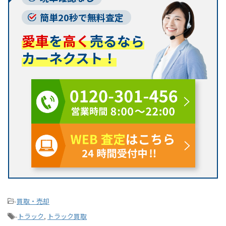
簡単20秒で無料査定
愛車
を
高く
売るなら
カーネクスト！
-
買取・売却
-
トラック
,
トラック買取