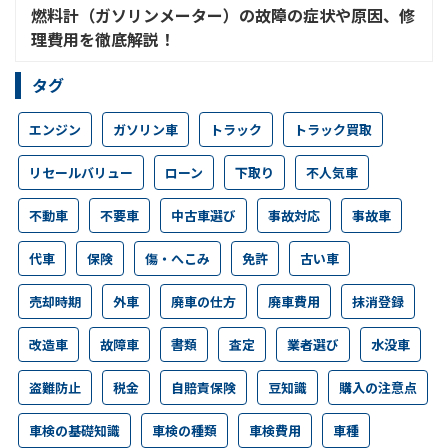
燃料計（ガソリンメーター）の故障の症状や原因、修
理費用を徹底解説！
タグ
エンジン
ガソリン車
トラック
トラック買取
リセールバリュー
ローン
下取り
不人気車
不動車
不要車
中古車選び
事故対応
事故車
代車
保険
傷・へこみ
免許
古い車
売却時期
外車
廃車の仕方
廃車費用
抹消登録
改造車
故障車
書類
査定
業者選び
水没車
盗難防止
税金
自賠責保険
豆知識
購入の注意点
車検の基礎知識
車検の種類
車検費用
車種