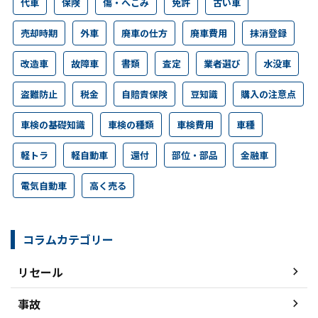
代車
保険
傷・へこみ
免許
古い車
売却時期
外車
廃車の仕方
廃車費用
抹消登録
改造車
故障車
書類
査定
業者選び
水没車
盗難防止
税金
自賠責保険
豆知識
購入の注意点
車検の基礎知識
車検の種類
車検費用
車種
軽トラ
軽自動車
還付
部位・部品
金融車
電気自動車
高く売る
コラムカテゴリー
リセール
事故