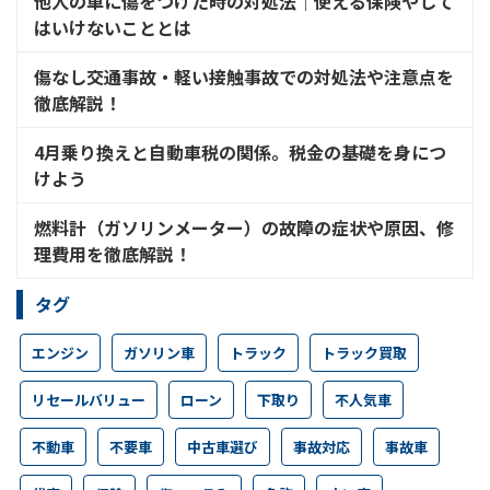
他人の車に傷をつけた時の対処法│使える保険やして
はいけないこととは
傷なし交通事故・軽い接触事故での対処法や注意点を
徹底解説！
4月乗り換えと自動車税の関係。税金の基礎を身につ
けよう
燃料計（ガソリンメーター）の故障の症状や原因、修
理費用を徹底解説！
タグ
エンジン
ガソリン車
トラック
トラック買取
リセールバリュー
ローン
下取り
不人気車
不動車
不要車
中古車選び
事故対応
事故車