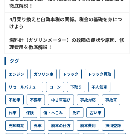
徹底解説！
4月乗り換えと自動車税の関係。税金の基礎を身につ
けよう
燃料計（ガソリンメーター）の故障の症状や原因、修
理費用を徹底解説！
タグ
エンジン
ガソリン車
トラック
トラック買取
リセールバリュー
ローン
下取り
不人気車
不動車
不要車
中古車選び
事故対応
事故車
代車
保険
傷・へこみ
免許
古い車
売却時期
外車
廃車の仕方
廃車費用
抹消登録