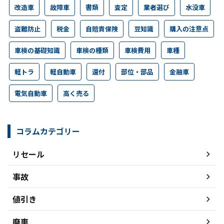
改造車
故障車
書類
査定
業者選び
水没車
盗難防止
税金
自賠責保険
豆知識
購入の注意点
車検の基礎知識
車検の種類
車検費用
車種
軽トラ
軽自動車
還付
部位・部品
金融車
電気自動車
高く売る
コラムカテゴリー
リセール
事故
値引き
廃車