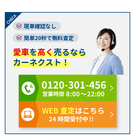
現車確認なし
簡単20秒で無料査定
愛車
を
高く
売るなら
カーネクスト！