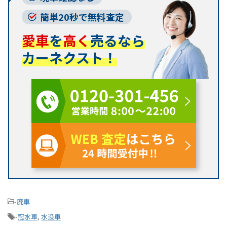
簡単20秒で無料査定
愛車
を
高く
売るなら
カーネクスト！
-
廃車
-
冠水車
,
水没車