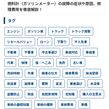
燃料計（ガソリンメーター）の故障の症状や原因、修
理費用を徹底解説！
タグ
エンジン
ガソリン車
トラック
トラック買取
リセールバリュー
ローン
下取り
不人気車
不動車
不要車
中古車選び
事故対応
事故車
代車
保険
傷・へこみ
免許
古い車
売却時期
外車
廃車の仕方
廃車費用
抹消登録
改造車
故障車
書類
査定
業者選び
水没車
盗難防止
税金
自賠責保険
豆知識
購入の注意点
車検の基礎知識
車検の種類
車検費用
車種