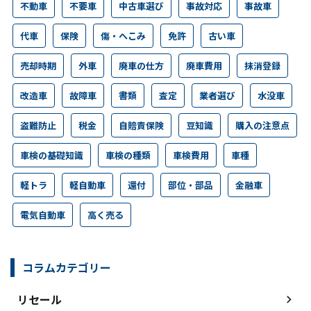
不動車
不要車
中古車選び
事故対応
事故車
代車
保険
傷・へこみ
免許
古い車
売却時期
外車
廃車の仕方
廃車費用
抹消登録
改造車
故障車
書類
査定
業者選び
水没車
盗難防止
税金
自賠責保険
豆知識
購入の注意点
車検の基礎知識
車検の種類
車検費用
車種
軽トラ
軽自動車
還付
部位・部品
金融車
電気自動車
高く売る
コラムカテゴリー
リセール