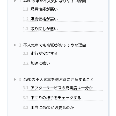
1
4WDの車が不人気になりやすい原因
1.1
燃費性能が悪い
1.2
販売価格が高い
1.3
取り回しが悪い
2
不人気車でも4WDがおすすめな理由
2.1
走行が安定する
2.2
加速に強い
3
4WDの不人気車を選ぶ時に注意すること
3.1
アフターサービスの充実度は十分か
3.2
下回りの様子をチェックする
3.3
本当に4WDが必要なのか