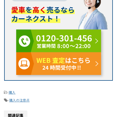
愛車
を
高く
売るなら
カーネクスト！
-
購入
-
購入の注意点
関連記事