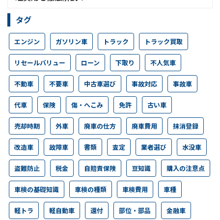
タグ
エンジン
ガソリン車
トラック
トラック買取
リセールバリュー
ローン
下取り
不人気車
不動車
不要車
中古車選び
事故対応
事故車
代車
保険
傷・へこみ
免許
古い車
売却時期
外車
廃車の仕方
廃車費用
抹消登録
改造車
故障車
書類
査定
業者選び
水没車
盗難防止
税金
自賠責保険
豆知識
購入の注意点
車検の基礎知識
車検の種類
車検費用
車種
軽トラ
軽自動車
還付
部位・部品
金融車