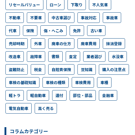
リセールバリュー
ローン
下取り
不人気車
不動車
不要車
中古車選び
事故対応
事故車
代車
保険
傷・へこみ
免許
古い車
売却時期
外車
廃車の仕方
廃車費用
抹消登録
改造車
故障車
書類
査定
業者選び
水没車
盗難防止
税金
自賠責保険
豆知識
購入の注意点
車検の基礎知識
車検の種類
車検費用
車種
軽トラ
軽自動車
還付
部位・部品
金融車
電気自動車
高く売る
コラムカテゴリー