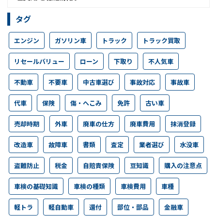
タグ
エンジン
ガソリン車
トラック
トラック買取
リセールバリュー
ローン
下取り
不人気車
不動車
不要車
中古車選び
事故対応
事故車
代車
保険
傷・へこみ
免許
古い車
売却時期
外車
廃車の仕方
廃車費用
抹消登録
改造車
故障車
書類
査定
業者選び
水没車
盗難防止
税金
自賠責保険
豆知識
購入の注意点
車検の基礎知識
車検の種類
車検費用
車種
軽トラ
軽自動車
還付
部位・部品
金融車