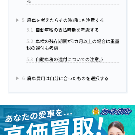
る
5
廃車を考えたらその時期にも注意する
5.1
自動車税の支払時期を考慮する
5.2
車検の残存期間が1カ月以上の場合は重量
税の還付も考慮
5.3
自動車税の還付についての注意点
6
廃車費用は自分に合ったものを選択する