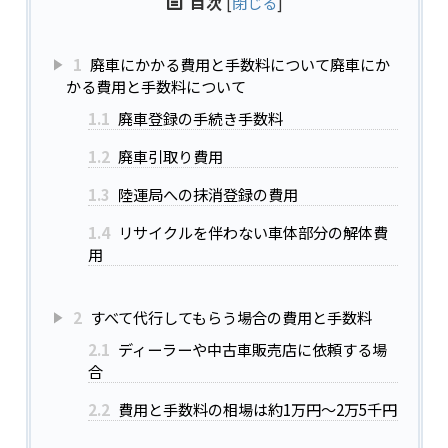
目次
[
閉じる
]
1
廃車にかかる費用と手数料について廃車にか
かる費用と手数料について
1.1
廃車登録の手続き手数料
1.2
廃車引取り費用
1.3
陸運局への抹消登録の費用
1.4
リサイクルを伴わない車体部分の解体費
用
2
すべて代行してもらう場合の費用と手数料
2.1
ディーラーや中古車販売店に依頼する場
合
2.2
費用と手数料の相場は約1万円～2万5千円