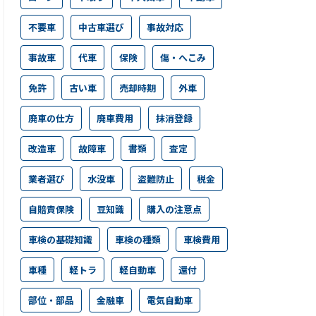
不要車
中古車選び
事故対応
事故車
代車
保険
傷・へこみ
免許
古い車
売却時期
外車
廃車の仕方
廃車費用
抹消登録
改造車
故障車
書類
査定
業者選び
水没車
盗難防止
税金
自賠責保険
豆知識
購入の注意点
車検の基礎知識
車検の種類
車検費用
車種
軽トラ
軽自動車
還付
部位・部品
金融車
電気自動車