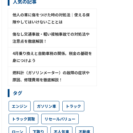
人気の記事
他人の車に傷をつけた時の対処法│使える保
険やしてはいけないこととは
傷なし交通事故・軽い接触事故での対処法や
注意点を徹底解説！
4月乗り換えと自動車税の関係。税金の基礎を
身につけよう
燃料計（ガソリンメーター）の故障の症状や
原因、修理費用を徹底解説！
タグ
エンジン
ガソリン車
トラック
トラック買取
リセールバリュー
ローン
下取り
不人気車
不動車