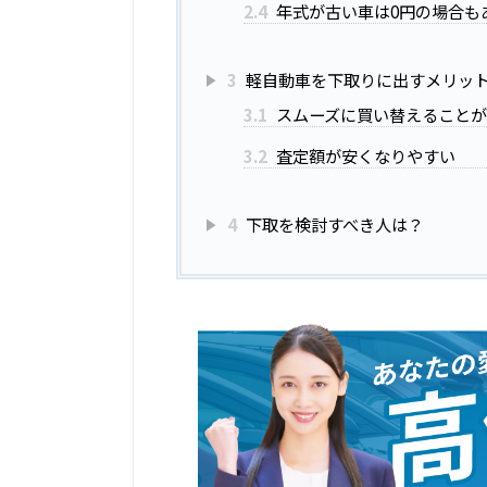
2.4
年式が古い車は0円の場合も
3
軽自動車を下取りに出すメリッ
3.1
スムーズに買い替えること
3.2
査定額が安くなりやすい
4
下取を検討すべき人は？