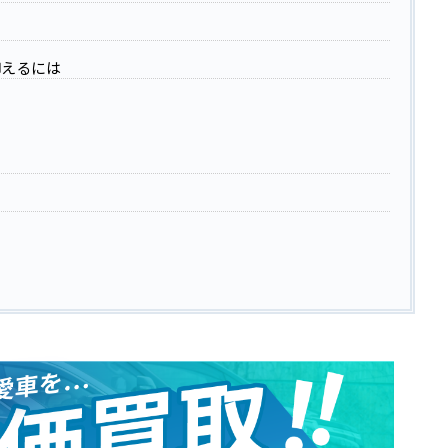
由
抑えるには
？