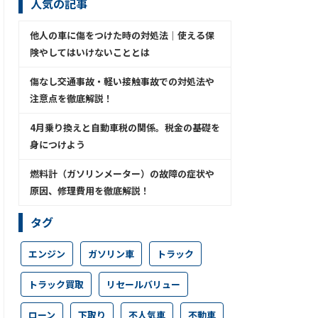
人気の記事
他人の車に傷をつけた時の対処法│使える保
険やしてはいけないこととは
傷なし交通事故・軽い接触事故での対処法や
注意点を徹底解説！
4月乗り換えと自動車税の関係。税金の基礎を
身につけよう
燃料計（ガソリンメーター）の故障の症状や
原因、修理費用を徹底解説！
タグ
エンジン
ガソリン車
トラック
トラック買取
リセールバリュー
ローン
下取り
不人気車
不動車