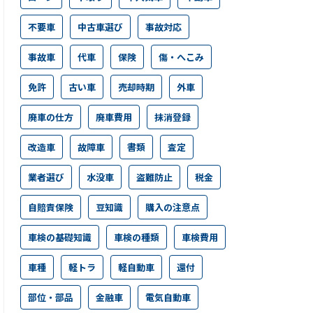
不要車
中古車選び
事故対応
事故車
代車
保険
傷・へこみ
免許
古い車
売却時期
外車
廃車の仕方
廃車費用
抹消登録
改造車
故障車
書類
査定
業者選び
水没車
盗難防止
税金
自賠責保険
豆知識
購入の注意点
車検の基礎知識
車検の種類
車検費用
車種
軽トラ
軽自動車
還付
部位・部品
金融車
電気自動車