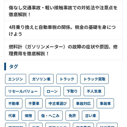
傷なし交通事故・軽い接触事故での対処法や注意点を
徹底解説！
4月乗り換えと自動車税の関係。税金の基礎を身につ
けよう
燃料計（ガソリンメーター）の故障の症状や原因、修
理費用を徹底解説！
タグ
エンジン
ガソリン車
トラック
トラック買取
リセールバリュー
ローン
下取り
不人気車
不動車
不要車
中古車選び
事故対応
事故車
代車
保険
傷・へこみ
免許
古い車