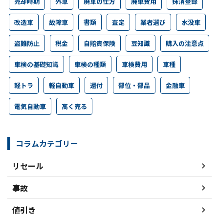
売却時期
外車
廃車の仕方
廃車費用
抹消登録
改造車
故障車
書類
査定
業者選び
水没車
盗難防止
税金
自賠責保険
豆知識
購入の注意点
車検の基礎知識
車検の種類
車検費用
車種
軽トラ
軽自動車
還付
部位・部品
金融車
電気自動車
高く売る
コラムカテゴリー
リセール
事故
値引き