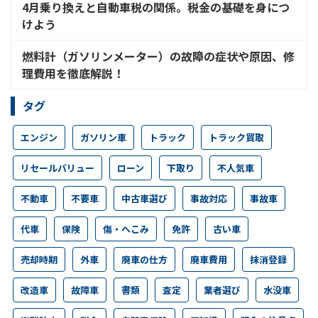
4月乗り換えと自動車税の関係。税金の基礎を身につ
けよう
燃料計（ガソリンメーター）の故障の症状や原因、修
理費用を徹底解説！
タグ
エンジン
ガソリン車
トラック
トラック買取
リセールバリュー
ローン
下取り
不人気車
不動車
不要車
中古車選び
事故対応
事故車
代車
保険
傷・へこみ
免許
古い車
売却時期
外車
廃車の仕方
廃車費用
抹消登録
改造車
故障車
書類
査定
業者選び
水没車