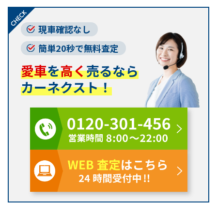
現車確認なし
簡単20秒で無料査定
愛車
を
高く
売るなら
カーネクスト！