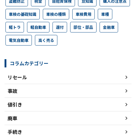
盗難防止
税金
自賠責保険
豆知識
購入の注意点
車検の基礎知識
車検の種類
車検費用
車種
軽トラ
軽自動車
還付
部位・部品
金融車
電気自動車
高く売る
コラムカテゴリー
リセール
事故
値引き
廃車
手続き