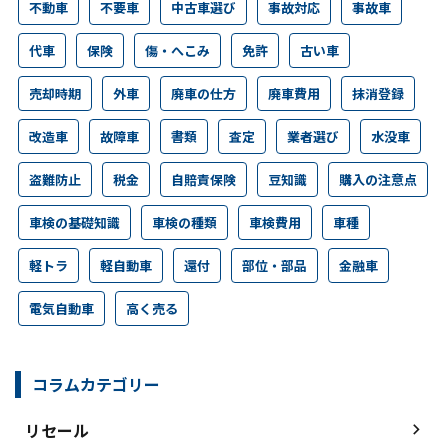
不動車
不要車
中古車選び
事故対応
事故車
代車
保険
傷・へこみ
免許
古い車
売却時期
外車
廃車の仕方
廃車費用
抹消登録
改造車
故障車
書類
査定
業者選び
水没車
盗難防止
税金
自賠責保険
豆知識
購入の注意点
車検の基礎知識
車検の種類
車検費用
車種
軽トラ
軽自動車
還付
部位・部品
金融車
電気自動車
高く売る
コラムカテゴリー
リセール