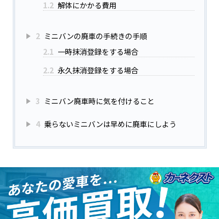
1.2
解体にかかる費用
2
ミニバンの廃車の手続きの手順
2.1
一時抹消登録をする場合
2.2
永久抹消登録をする場合
3
ミニバン廃車時に気を付けること
4
乗らないミニバンは早めに廃車にしよう