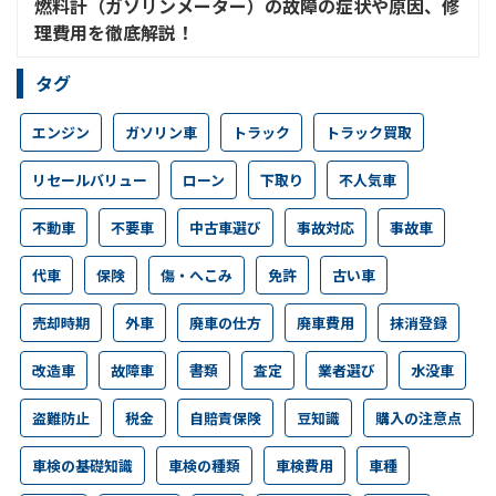
燃料計（ガソリンメーター）の故障の症状や原因、修
理費用を徹底解説！
タグ
エンジン
ガソリン車
トラック
トラック買取
リセールバリュー
ローン
下取り
不人気車
不動車
不要車
中古車選び
事故対応
事故車
代車
保険
傷・へこみ
免許
古い車
売却時期
外車
廃車の仕方
廃車費用
抹消登録
改造車
故障車
書類
査定
業者選び
水没車
盗難防止
税金
自賠責保険
豆知識
購入の注意点
車検の基礎知識
車検の種類
車検費用
車種