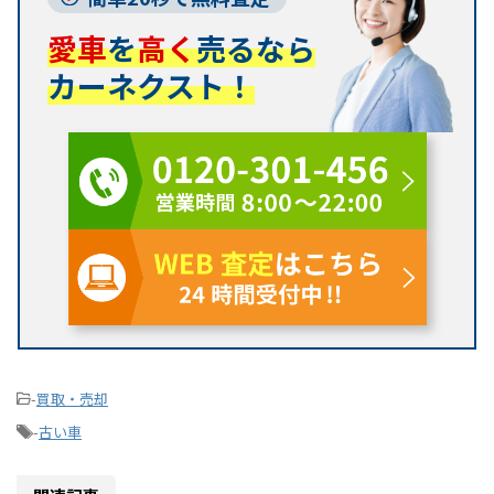
愛車
を
高く
売るなら
カーネクスト！
-
買取・売却
-
古い車