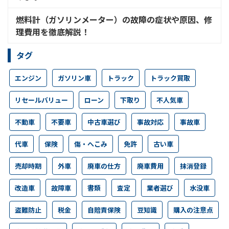
燃料計（ガソリンメーター）の故障の症状や原因、修
理費用を徹底解説！
タグ
エンジン
ガソリン車
トラック
トラック買取
リセールバリュー
ローン
下取り
不人気車
不動車
不要車
中古車選び
事故対応
事故車
代車
保険
傷・へこみ
免許
古い車
売却時期
外車
廃車の仕方
廃車費用
抹消登録
改造車
故障車
書類
査定
業者選び
水没車
盗難防止
税金
自賠責保険
豆知識
購入の注意点