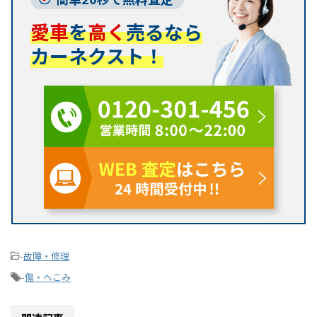
愛車
を
高く
売るなら
カーネクスト！
-
故障・修理
-
傷・へこみ