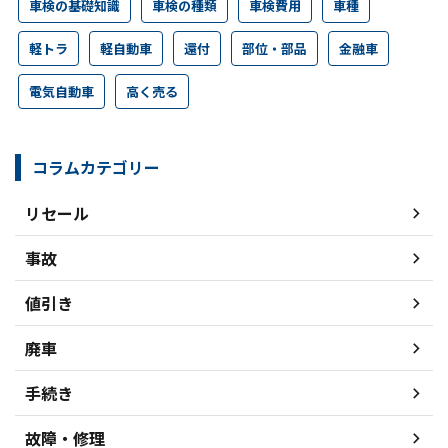
車検の基礎知識
車検の種類
車検費用
車種
軽トラ
軽自動車
還付
部位・部品
金融車
電気自動車
高く売る
コラムカテゴリー
リセール
事故
値引き
廃車
手続き
故障・修理