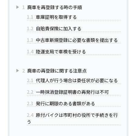
1
廃車を再登録する時の手順
1.1
車庫証明を取得する
1.2
自賠責保険に加入する
1.3
中古車新規登録に必要な書類を提出する
1.4
陸運支局で車検を受ける
2
廃車の再登録に関する注意点
2.1
代理人が行う場合は委任状が必要になる
2.2
一時抹消登録証明書の再発行は不可
2.3
発行に期限のある書類がある
2.4
原付バイクは市町村の役所で手続きを行
う