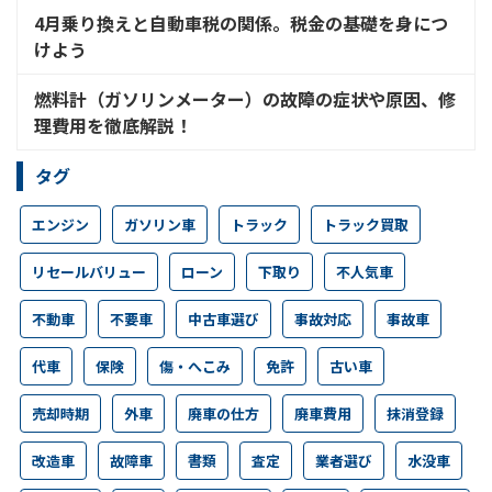
4月乗り換えと自動車税の関係。税金の基礎を身につ
けよう
燃料計（ガソリンメーター）の故障の症状や原因、修
理費用を徹底解説！
タグ
エンジン
ガソリン車
トラック
トラック買取
リセールバリュー
ローン
下取り
不人気車
不動車
不要車
中古車選び
事故対応
事故車
代車
保険
傷・へこみ
免許
古い車
売却時期
外車
廃車の仕方
廃車費用
抹消登録
改造車
故障車
書類
査定
業者選び
水没車