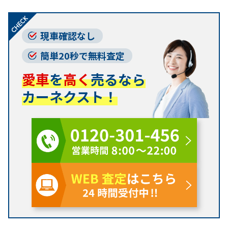
現車確認なし
簡単20秒で無料査定
愛車
を
高く
売るなら
カーネクスト！