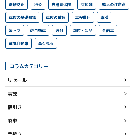
盗難防止
税金
自賠責保険
豆知識
購入の注意点
車検の基礎知識
車検の種類
車検費用
車種
軽トラ
軽自動車
還付
部位・部品
金融車
電気自動車
高く売る
コラムカテゴリー
リセール
事故
値引き
廃車
手続き