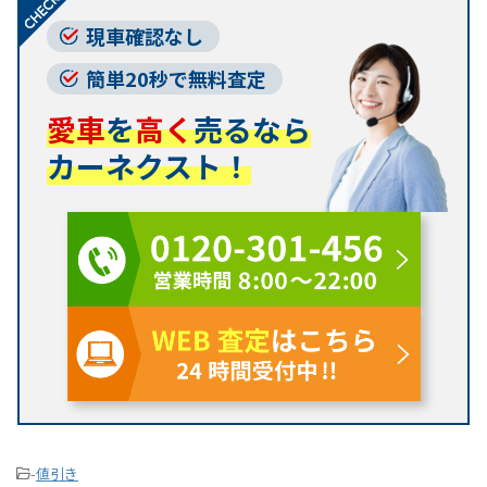
現車確認なし
簡単20秒で無料査定
愛車
を
高く
売るなら
カーネクスト！
-
値引き