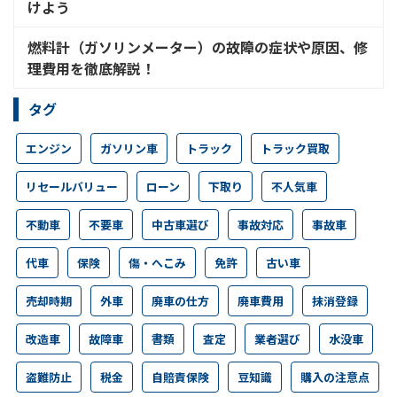
けよう
燃料計（ガソリンメーター）の故障の症状や原因、修
理費用を徹底解説！
タグ
エンジン
ガソリン車
トラック
トラック買取
リセールバリュー
ローン
下取り
不人気車
不動車
不要車
中古車選び
事故対応
事故車
代車
保険
傷・へこみ
免許
古い車
売却時期
外車
廃車の仕方
廃車費用
抹消登録
改造車
故障車
書類
査定
業者選び
水没車
盗難防止
税金
自賠責保険
豆知識
購入の注意点