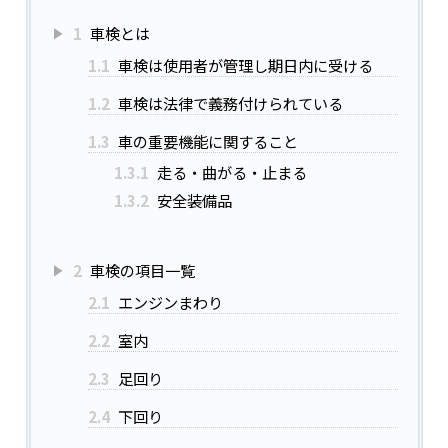
1
車検とは
1.1
車検は使用者が管理し期日内に受ける
1.2
車検は法律で義務付けられている
1.3
車の重要機能に関すること
1.3.1
走る・曲がる・止まる
1.3.2
安全装備品
2
車検の項目一覧
2.1
エンジンまわり
2.2
室内
2.3
足回り
2.4
下回り