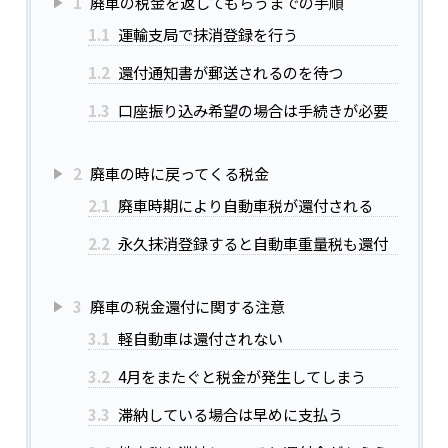
1
廃車の税金を返してもらうまでの手順
1.1
運輸支局で抹消登録を行う
1.2
還付通知書が郵送されるのを待つ
1.3
口座振り込み希望の場合は手続きが必要
2
廃車の時に戻ってくる税金
2.1
廃車時期により自動車税が還付される
2.2
永久抹消登録すると自動車重量税も還付
3
廃車の税金還付に関する注意
3.1
軽自動車は還付されない
3.2
4月をまたぐと税金が発生してしまう
3.3
滞納している場合は早めに支払う