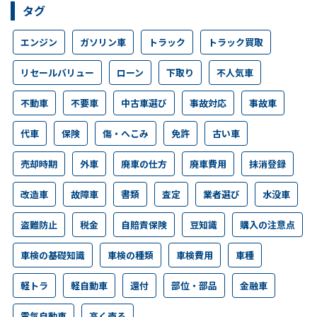
タグ
エンジン
ガソリン車
トラック
トラック買取
リセールバリュー
ローン
下取り
不人気車
不動車
不要車
中古車選び
事故対応
事故車
代車
保険
傷・へこみ
免許
古い車
売却時期
外車
廃車の仕方
廃車費用
抹消登録
改造車
故障車
書類
査定
業者選び
水没車
盗難防止
税金
自賠責保険
豆知識
購入の注意点
車検の基礎知識
車検の種類
車検費用
車種
軽トラ
軽自動車
還付
部位・部品
金融車
電気自動車
高く売る