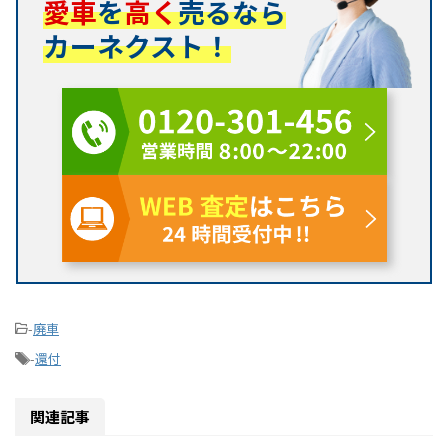
愛車
を
高く
売るなら
カーネクスト！
-
廃車
-
還付
関連記事