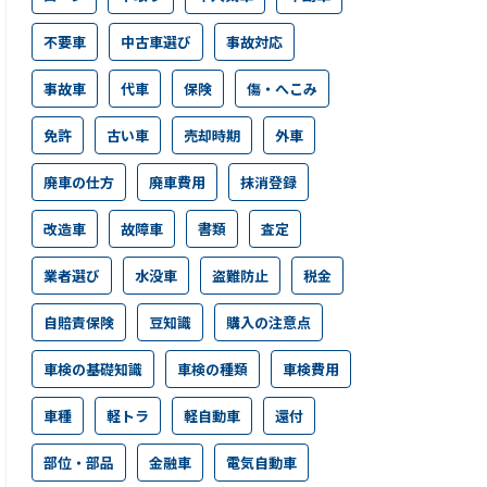
不要車
中古車選び
事故対応
事故車
代車
保険
傷・へこみ
免許
古い車
売却時期
外車
廃車の仕方
廃車費用
抹消登録
改造車
故障車
書類
査定
業者選び
水没車
盗難防止
税金
自賠責保険
豆知識
購入の注意点
車検の基礎知識
車検の種類
車検費用
車種
軽トラ
軽自動車
還付
部位・部品
金融車
電気自動車