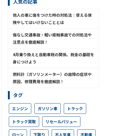
人気の記事
他人の車に傷をつけた時の対処法│使える保
険やしてはいけないこととは
傷なし交通事故・軽い接触事故での対処法や
注意点を徹底解説！
4月乗り換えと自動車税の関係。税金の基礎を
身につけよう
燃料計（ガソリンメーター）の故障の症状や
原因、修理費用を徹底解説！
タグ
エンジン
ガソリン車
トラック
トラック買取
リセールバリュー
ローン
下取り
不人気車
不動車