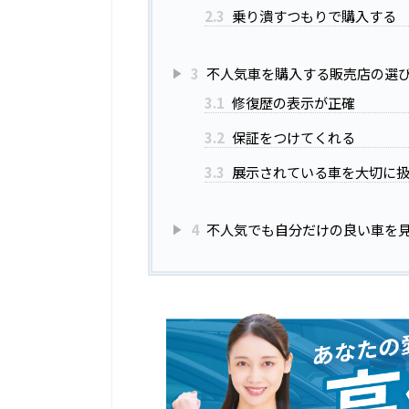
2.3
乗り潰すつもりで購入する
3
不人気車を購入する販売店の選
3.1
修復歴の表示が正確
3.2
保証をつけてくれる
3.3
展示されている車を大切に
4
不人気でも自分だけの良い車を