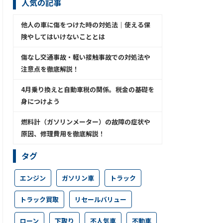
人気の記事
他人の車に傷をつけた時の対処法│使える保
険やしてはいけないこととは
傷なし交通事故・軽い接触事故での対処法や
注意点を徹底解説！
4月乗り換えと自動車税の関係。税金の基礎を
身につけよう
燃料計（ガソリンメーター）の故障の症状や
原因、修理費用を徹底解説！
タグ
エンジン
ガソリン車
トラック
トラック買取
リセールバリュー
ローン
下取り
不人気車
不動車