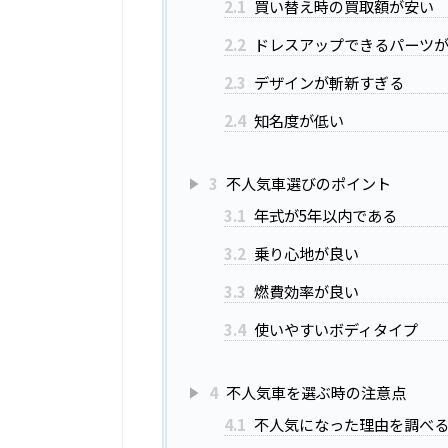
2.1
買い替え時の買取額が安い
2.2
ドレスアップできるパーツ
2.3
デザインが斬新すぎる
2.4
知名度が低い
3
不人気車選びのポイント
3.1
年式が5年以内である
3.2
乗り心地が良い
3.3
燃費効率が良い
3.4
使いやすいボディタイプ
4
不人気車を選ぶ時の注意点
4.1
不人気になった理由を調べ