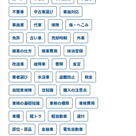
不要車
中古車選び
事故対応
事故車
代車
保険
傷・へこみ
免許
古い車
売却時期
外車
廃車の仕方
廃車費用
抹消登録
改造車
故障車
書類
査定
業者選び
水没車
盗難防止
税金
自賠責保険
豆知識
購入の注意点
車検の基礎知識
車検の種類
車検費用
車種
軽トラ
軽自動車
還付
部位・部品
金融車
電気自動車