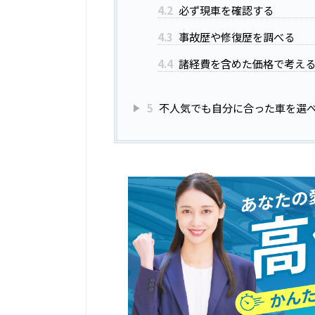
4.2
必ず現車を確認する
4.3
事故歴や修復歴を調べる
4.4
諸経費を含めた価格で考え
5
不人気でも自分に合った車を選