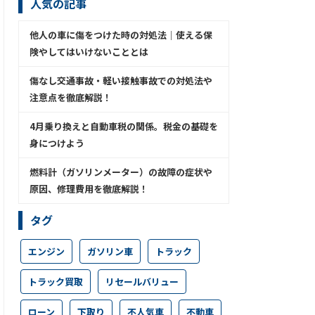
人気の記事
他人の車に傷をつけた時の対処法│使える保
険やしてはいけないこととは
傷なし交通事故・軽い接触事故での対処法や
注意点を徹底解説！
4月乗り換えと自動車税の関係。税金の基礎を
身につけよう
燃料計（ガソリンメーター）の故障の症状や
原因、修理費用を徹底解説！
タグ
エンジン
ガソリン車
トラック
トラック買取
リセールバリュー
ローン
下取り
不人気車
不動車