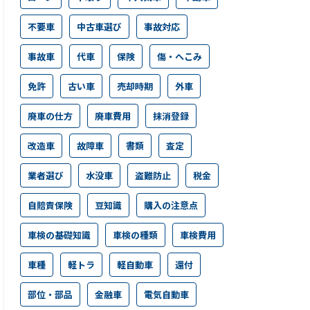
不要車
中古車選び
事故対応
事故車
代車
保険
傷・へこみ
免許
古い車
売却時期
外車
廃車の仕方
廃車費用
抹消登録
改造車
故障車
書類
査定
業者選び
水没車
盗難防止
税金
自賠責保険
豆知識
購入の注意点
車検の基礎知識
車検の種類
車検費用
車種
軽トラ
軽自動車
還付
部位・部品
金融車
電気自動車