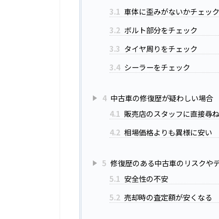
3.1
車体に歪みがないかチェッ
3.2
ボルト部分をチェック
3.3
タイヤ周りをチェック
3.4
シーラーをチェック
4
中古車の修復歴が疑わしい場合
4.1
販売店のスタッフに直接尋
4.2
相場価格よりも異様に安い
5
修復歴のある中古車のリスクや
5.1
安全性の不安
5.2
売却時の査定額が安くなる