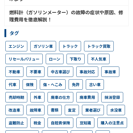
燃料計（ガソリンメーター）の故障の症状や原因、修
理費用を徹底解説！
タグ
エンジン
ガソリン車
トラック
トラック買取
リセールバリュー
ローン
下取り
不人気車
不動車
不要車
中古車選び
事故対応
事故車
代車
保険
傷・へこみ
免許
古い車
売却時期
外車
廃車の仕方
廃車費用
抹消登録
改造車
故障車
書類
査定
業者選び
水没車
盗難防止
税金
自賠責保険
豆知識
購入の注意点