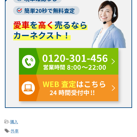
簡単20秒で無料査定
愛車
を
高く
売るなら
カーネクスト！
-
購入
-
外車