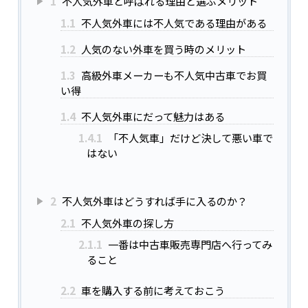
1
不人気外車と呼ばれる理由と選ぶメリット
1.1
不人気外車には不人気である理由がある
1.2
人気のない外車を買う時のメリット
1.3
高級外車メーカーも不人気中古車でお買
い得
1.4
不人気外車にだって魅力はある
1.4.1
「不人気車」だけど決して悪い車で
はない
2
不人気外車はどうすれば手に入るのか？
2.1
不人気外車の探し方
2.1.1
一番は中古車販売専門店へ行ってみ
ること
2.2
車を購入する前に考えておこう