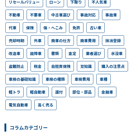
リセールバリュー
ローン
下取り
不人気車
不動車
不要車
中古車選び
事故対応
事故車
代車
保険
傷・へこみ
免許
古い車
売却時期
外車
廃車の仕方
廃車費用
抹消登録
改造車
故障車
書類
査定
業者選び
水没車
盗難防止
税金
自賠責保険
豆知識
購入の注意点
車検の基礎知識
車検の種類
車検費用
車種
軽トラ
軽自動車
還付
部位・部品
金融車
電気自動車
高く売る
コラムカテゴリー