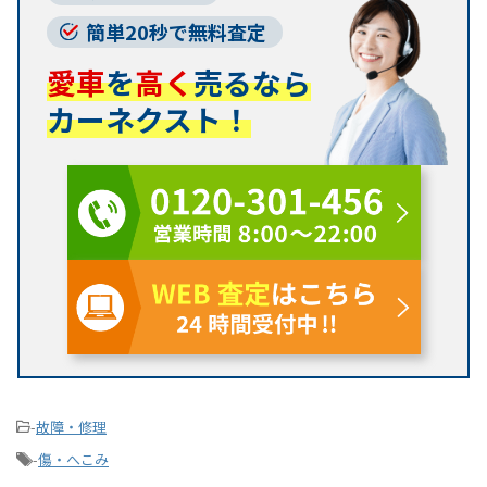
簡単20秒で無料査定
愛車
を
高く
売るなら
カーネクスト！
-
故障・修理
-
傷・へこみ