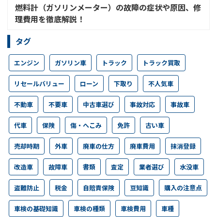
燃料計（ガソリンメーター）の故障の症状や原因、修
理費用を徹底解説！
タグ
エンジン
ガソリン車
トラック
トラック買取
リセールバリュー
ローン
下取り
不人気車
不動車
不要車
中古車選び
事故対応
事故車
代車
保険
傷・へこみ
免許
古い車
売却時期
外車
廃車の仕方
廃車費用
抹消登録
改造車
故障車
書類
査定
業者選び
水没車
盗難防止
税金
自賠責保険
豆知識
購入の注意点
車検の基礎知識
車検の種類
車検費用
車種