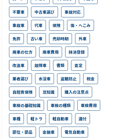
不要車
中古車選び
事故対応
事故車
代車
保険
傷・へこみ
免許
古い車
売却時期
外車
廃車の仕方
廃車費用
抹消登録
改造車
故障車
書類
査定
業者選び
水没車
盗難防止
税金
自賠責保険
豆知識
購入の注意点
車検の基礎知識
車検の種類
車検費用
車種
軽トラ
軽自動車
還付
部位・部品
金融車
電気自動車