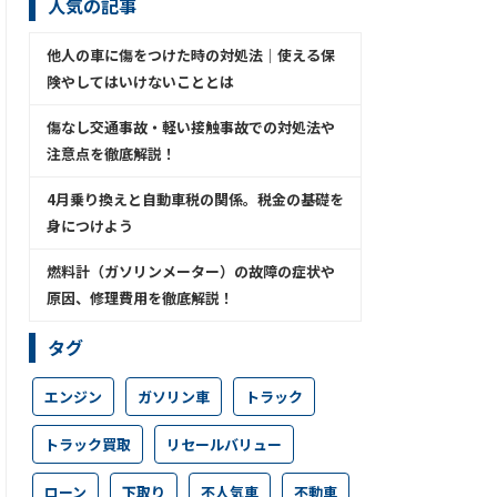
人気の記事
他人の車に傷をつけた時の対処法│使える保
険やしてはいけないこととは
傷なし交通事故・軽い接触事故での対処法や
注意点を徹底解説！
4月乗り換えと自動車税の関係。税金の基礎を
身につけよう
燃料計（ガソリンメーター）の故障の症状や
原因、修理費用を徹底解説！
タグ
エンジン
ガソリン車
トラック
トラック買取
リセールバリュー
ローン
下取り
不人気車
不動車