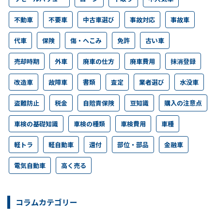
不動車
不要車
中古車選び
事故対応
事故車
代車
保険
傷・へこみ
免許
古い車
売却時期
外車
廃車の仕方
廃車費用
抹消登録
改造車
故障車
書類
査定
業者選び
水没車
盗難防止
税金
自賠責保険
豆知識
購入の注意点
車検の基礎知識
車検の種類
車検費用
車種
軽トラ
軽自動車
還付
部位・部品
金融車
電気自動車
高く売る
コラムカテゴリー