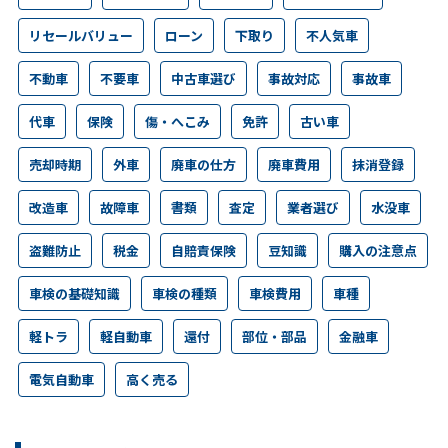
リセールバリュー
ローン
下取り
不人気車
不動車
不要車
中古車選び
事故対応
事故車
代車
保険
傷・へこみ
免許
古い車
売却時期
外車
廃車の仕方
廃車費用
抹消登録
改造車
故障車
書類
査定
業者選び
水没車
盗難防止
税金
自賠責保険
豆知識
購入の注意点
車検の基礎知識
車検の種類
車検費用
車種
軽トラ
軽自動車
還付
部位・部品
金融車
電気自動車
高く売る