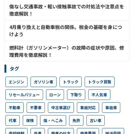
傷なし交通事故・軽い接触事故での対処法や注意点を
徹底解説！
4月乗り換えと自動車税の関係。税金の基礎を身につ
けよう
燃料計（ガソリンメーター）の故障の症状や原因、修
理費用を徹底解説！
タグ
エンジン
ガソリン車
トラック
トラック買取
リセールバリュー
ローン
下取り
不人気車
不動車
不要車
中古車選び
事故対応
事故車
代車
保険
傷・へこみ
免許
古い車
売却時期
外車
廃車の仕方
廃車費用
抹消登録