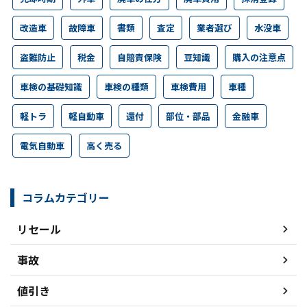
改造車
故障車
書類
査定
業者選び
水没車
盗難防止
税金
自賠責保険
豆知識
購入の注意点
車検の基礎知識
車検の種類
車検費用
車種
軽トラ
軽自動車
還付
部位・部品
金融車
電気自動車
高く売る
コラムカテゴリー
リセール
事故
値引き