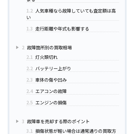
1.2
人気車種なら故障していても査定額は高
い
1.3
走行距離や年式も影響する
2
故障箇所別の買取相場
2.1
灯火類切れ
2.2
バッテリー上がり
2.3
車体の傷や凹み
2.4
エアコンの故障
2.5
エンジンの損傷
3
故障車を売却する際のポイント
3.1
損傷状態が軽い場合は通常通りの買取方