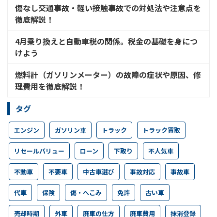
傷なし交通事故・軽い接触事故での対処法や注意点を
徹底解説！
4月乗り換えと自動車税の関係。税金の基礎を身につ
けよう
燃料計（ガソリンメーター）の故障の症状や原因、修
理費用を徹底解説！
タグ
エンジン
ガソリン車
トラック
トラック買取
リセールバリュー
ローン
下取り
不人気車
不動車
不要車
中古車選び
事故対応
事故車
代車
保険
傷・へこみ
免許
古い車
売却時期
外車
廃車の仕方
廃車費用
抹消登録