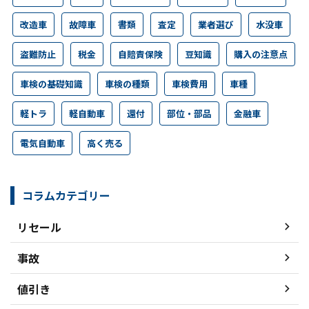
改造車
故障車
書類
査定
業者選び
水没車
盗難防止
税金
自賠責保険
豆知識
購入の注意点
車検の基礎知識
車検の種類
車検費用
車種
軽トラ
軽自動車
還付
部位・部品
金融車
電気自動車
高く売る
コラムカテゴリー
リセール
事故
値引き