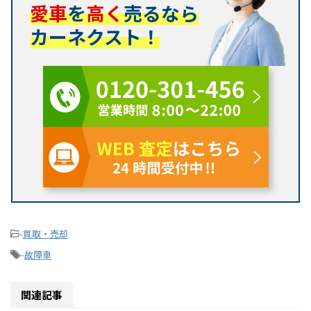
愛車
を
高く
売るなら
カーネクスト！
-
買取・売却
-
故障車
関連記事