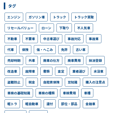
タグ
エンジン
ガソリン車
トラック
トラック買取
リセールバリュー
ローン
下取り
不人気車
不動車
不要車
中古車選び
事故対応
事故車
代車
保険
傷・へこみ
免許
古い車
売却時期
外車
廃車の仕方
廃車費用
抹消登録
改造車
故障車
書類
査定
業者選び
水没車
盗難防止
税金
自賠責保険
豆知識
購入の注意点
車検の基礎知識
車検の種類
車検費用
車種
軽トラ
軽自動車
還付
部位・部品
金融車