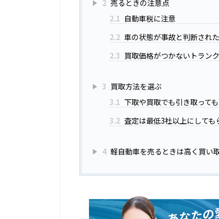
2
売るときの注意点
2.1
自動車税に注意
2.2
車の状態が事故と判断され
2.3
買取価格がつかないトラン
3
買取方法を選ぶ
3.1
下取や買取でも引き取っても
3.2
査定は最低3社以上にしても
4
軽自動車を売るときは高く買い