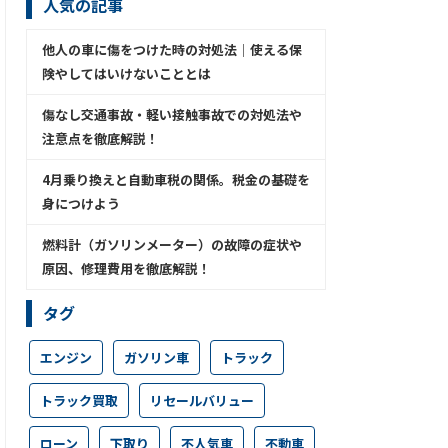
人気の記事
他人の車に傷をつけた時の対処法│使える保
険やしてはいけないこととは
傷なし交通事故・軽い接触事故での対処法や
注意点を徹底解説！
4月乗り換えと自動車税の関係。税金の基礎を
身につけよう
燃料計（ガソリンメーター）の故障の症状や
原因、修理費用を徹底解説！
タグ
エンジン
ガソリン車
トラック
トラック買取
リセールバリュー
ローン
下取り
不人気車
不動車