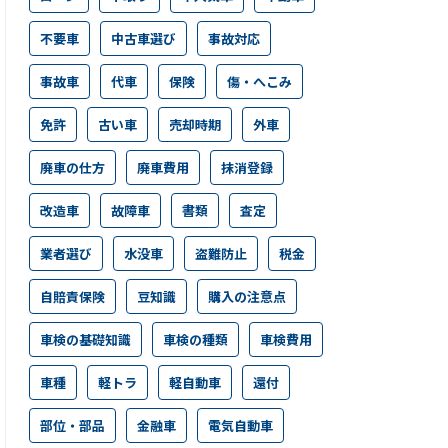
不要車
中古車選び
事故対応
事故車
代車
保険
傷・へこみ
免許
古い車
売却時期
外車
廃車の仕方
廃車費用
抹消登録
改造車
故障車
書類
査定
業者選び
水没車
盗難防止
税金
自賠責保険
豆知識
購入の注意点
車検の基礎知識
車検の種類
車検費用
車種
軽トラ
軽自動車
還付
部位・部品
金融車
電気自動車