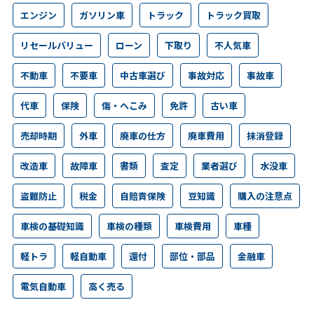
エンジン
ガソリン車
トラック
トラック買取
リセールバリュー
ローン
下取り
不人気車
不動車
不要車
中古車選び
事故対応
事故車
代車
保険
傷・へこみ
免許
古い車
売却時期
外車
廃車の仕方
廃車費用
抹消登録
改造車
故障車
書類
査定
業者選び
水没車
盗難防止
税金
自賠責保険
豆知識
購入の注意点
車検の基礎知識
車検の種類
車検費用
車種
軽トラ
軽自動車
還付
部位・部品
金融車
電気自動車
高く売る