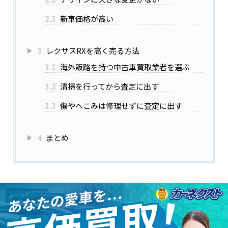
2.3
新車価格が高い
3
レクサスRXを高く売る方法
3.1
海外販路を持つ中古車買取業者を選ぶ
3.2
清掃を行ってから査定に出す
3.3
傷やへこみは修理せずに査定に出す
4
まとめ