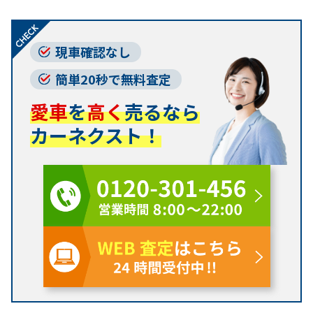
現車確認なし
簡単20秒で無料査定
愛車
を
高く
売るなら
カーネクスト！