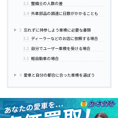
2.3
整備士の人数の差
2.4
外車部品の調達に日数がかかることも
3
忘れずに持参しよう車検に必要な書類
3.1
ディーラーなどのお店に依頼する場合
3.2
自分でユーザー車検を受ける場合
3.3
軽自動車の場合
4
愛車と自分の都合に合った車検を選ぼう