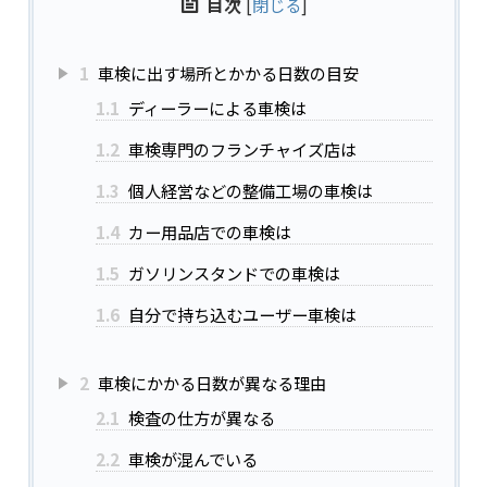
目次
[
閉じる
]
1
車検に出す場所とかかる日数の目安
1.1
ディーラーによる車検は
1.2
車検専門のフランチャイズ店は
1.3
個人経営などの整備工場の車検は
1.4
カー用品店での車検は
1.5
ガソリンスタンドでの車検は
1.6
自分で持ち込むユーザー車検は
2
車検にかかる日数が異なる理由
2.1
検査の仕方が異なる
2.2
車検が混んでいる