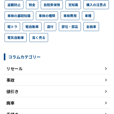
盗難防止
税金
自賠責保険
豆知識
購入の注意点
車検の基礎知識
車検の種類
車検費用
車種
軽トラ
軽自動車
還付
部位・部品
金融車
電気自動車
高く売る
コラムカテゴリー
リセール
事故
値引き
廃車