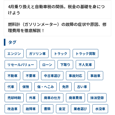
4月乗り換えと自動車税の関係。税金の基礎を身につ
けよう
燃料計（ガソリンメーター）の故障の症状や原因、修
理費用を徹底解説！
タグ
エンジン
ガソリン車
トラック
トラック買取
リセールバリュー
ローン
下取り
不人気車
不動車
不要車
中古車選び
事故対応
事故車
代車
保険
傷・へこみ
免許
古い車
売却時期
外車
廃車の仕方
廃車費用
抹消登録
改造車
故障車
書類
査定
業者選び
水没車