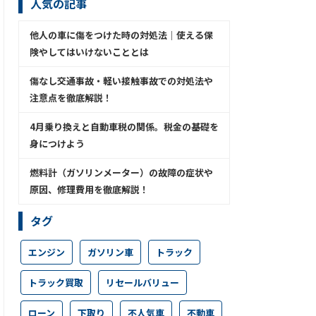
人気の記事
他人の車に傷をつけた時の対処法│使える保
険やしてはいけないこととは
傷なし交通事故・軽い接触事故での対処法や
注意点を徹底解説！
4月乗り換えと自動車税の関係。税金の基礎を
身につけよう
燃料計（ガソリンメーター）の故障の症状や
原因、修理費用を徹底解説！
タグ
エンジン
ガソリン車
トラック
トラック買取
リセールバリュー
ローン
下取り
不人気車
不動車