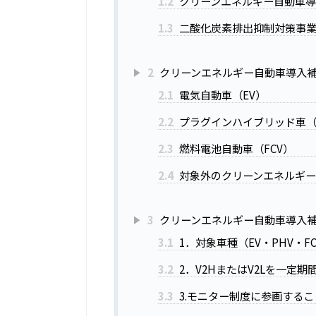
1.2
クリーンエネルギー自動車導
1.3
二酸化炭素排出抑制対策事
2
クリーンエネルギー自動車導入
2.1
電気自動車（EV）
2.2
プラグインハイブリッド車（
2.3
燃料電池自動車（FCV）
2.4
対象外のクリーンエネルギ
3
クリーンエネルギー自動車導入
3.1
1．対象車種（EV・PHV・
3.2
2．V2HまたはV2Lを一定
3.3
3.モニター制度に参画するこ