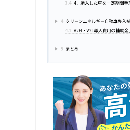
3.4
4．購入した車を一定期間手
4
クリーンエネルギー自動車導入
4.1
V2H・V2L導入費用の補助
5
まとめ