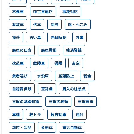
不要車
中古車選び
事故対応
事故車
代車
保険
傷・へこみ
免許
古い車
売却時期
外車
廃車の仕方
廃車費用
抹消登録
改造車
故障車
書類
査定
業者選び
水没車
盗難防止
税金
自賠責保険
豆知識
購入の注意点
車検の基礎知識
車検の種類
車検費用
車種
軽トラ
軽自動車
還付
部位・部品
金融車
電気自動車