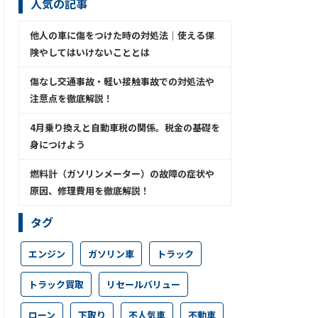
人気の記事
他人の車に傷をつけた時の対処法│使える保
険やしてはいけないこととは
傷なし交通事故・軽い接触事故での対処法や
注意点を徹底解説！
4月乗り換えと自動車税の関係。税金の基礎を
身につけよう
燃料計（ガソリンメーター）の故障の症状や
原因、修理費用を徹底解説！
タグ
エンジン
ガソリン車
トラック
トラック買取
リセールバリュー
ローン
下取り
不人気車
不動車