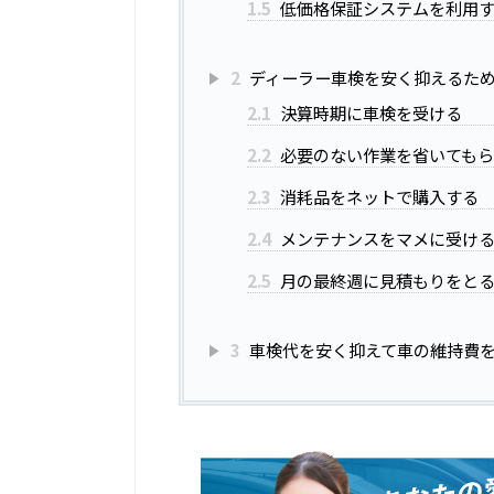
1.5
低価格保証システムを利用
2
ディーラー車検を安く抑えるた
2.1
決算時期に車検を受ける
2.2
必要のない作業を省いても
2.3
消耗品をネットで購入する
2.4
メンテナンスをマメに受け
2.5
月の最終週に見積もりをと
3
車検代を安く抑えて車の維持費