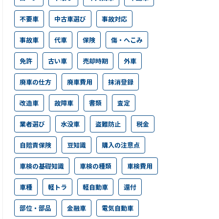
不要車
中古車選び
事故対応
事故車
代車
保険
傷・へこみ
免許
古い車
売却時期
外車
廃車の仕方
廃車費用
抹消登録
改造車
故障車
書類
査定
業者選び
水没車
盗難防止
税金
自賠責保険
豆知識
購入の注意点
車検の基礎知識
車検の種類
車検費用
車種
軽トラ
軽自動車
還付
部位・部品
金融車
電気自動車