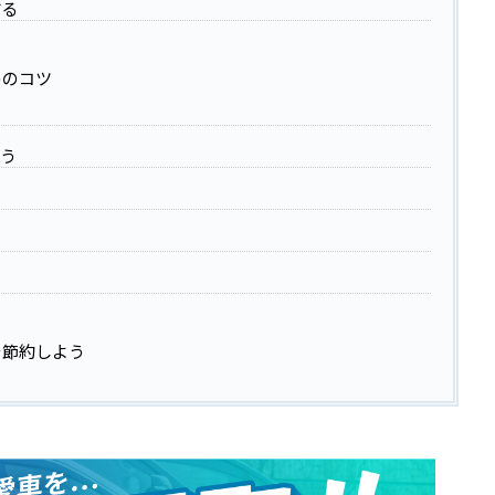
する
めのコツ
らう
る
る
を節約しよう