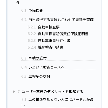
う
6.1
予備検査
6.2
当日取得する書類も合わせて書類を完備
6.2.1
自動車検査票
6.2.2
自動車損害賠償責任保険証明書
6.2.3
自動車重量税納付書
6.2.4
継続検査申請書
6.3
車検の受付
6.4
いよいよ検査コースへ
6.5
車検証の交付
7
ユーザー車検のデメリットを理解する
7.1
車の構造を知らない人にはハードルが高
い