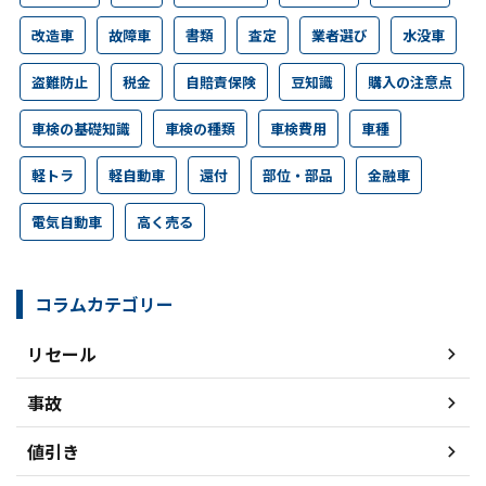
改造車
故障車
書類
査定
業者選び
水没車
盗難防止
税金
自賠責保険
豆知識
購入の注意点
車検の基礎知識
車検の種類
車検費用
車種
軽トラ
軽自動車
還付
部位・部品
金融車
電気自動車
高く売る
コラムカテゴリー
リセール
事故
値引き