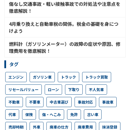
傷なし交通事故・軽い接触事故での対処法や注意点を
徹底解説！
4月乗り換えと自動車税の関係。税金の基礎を身につ
けよう
燃料計（ガソリンメーター）の故障の症状や原因、修
理費用を徹底解説！
タグ
エンジン
ガソリン車
トラック
トラック買取
リセールバリュー
ローン
下取り
不人気車
不動車
不要車
中古車選び
事故対応
事故車
代車
保険
傷・へこみ
免許
古い車
売却時期
外車
廃車の仕方
廃車費用
抹消登録