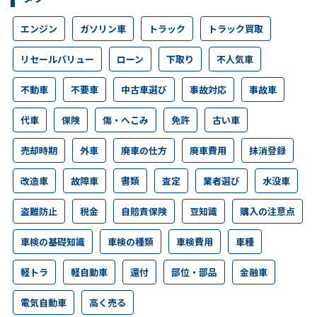
エンジン
ガソリン車
トラック
トラック買取
リセールバリュー
ローン
下取り
不人気車
不動車
不要車
中古車選び
事故対応
事故車
代車
保険
傷・へこみ
免許
古い車
売却時期
外車
廃車の仕方
廃車費用
抹消登録
改造車
故障車
書類
査定
業者選び
水没車
盗難防止
税金
自賠責保険
豆知識
購入の注意点
車検の基礎知識
車検の種類
車検費用
車種
軽トラ
軽自動車
還付
部位・部品
金融車
電気自動車
高く売る