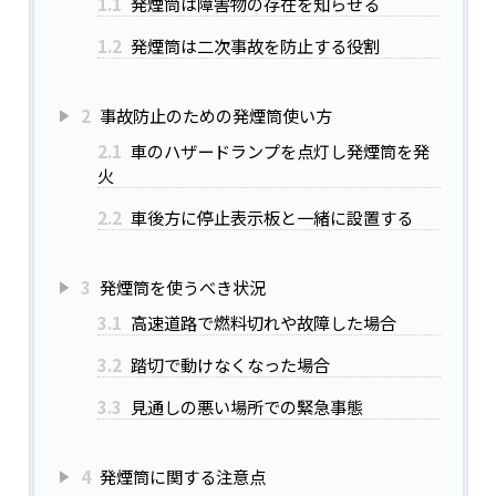
1.1
発煙筒は障害物の存在を知らせる
1.2
発煙筒は二次事故を防止する役割
2
事故防止のための発煙筒使い方
2.1
車のハザードランプを点灯し発煙筒を発
火
2.2
車後方に停止表示板と一緒に設置する
3
発煙筒を使うべき状況
3.1
高速道路で燃料切れや故障した場合
3.2
踏切で動けなくなった場合
3.3
見通しの悪い場所での緊急事態
4
発煙筒に関する注意点