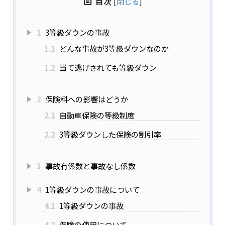
目次
[
閉じる
]
1
3等級ダウンの事故
1.1
どんな事故が3等級ダウンなのか
1.2
当て逃げされても等級ダウン
2
保険料への影響はどうか
2.1
自動車保険の等級制度
2.2
3等級ダウンした保険の割引率
3
事故有係数と事故なし係数
4
1等級ダウンの事故について
4.1
1等級ダウンの事故
4.2
保険の使用について