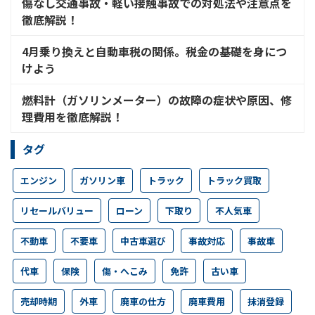
傷なし交通事故・軽い接触事故での対処法や注意点を
徹底解説！
4月乗り換えと自動車税の関係。税金の基礎を身につ
けよう
燃料計（ガソリンメーター）の故障の症状や原因、修
理費用を徹底解説！
タグ
エンジン
ガソリン車
トラック
トラック買取
リセールバリュー
ローン
下取り
不人気車
不動車
不要車
中古車選び
事故対応
事故車
代車
保険
傷・へこみ
免許
古い車
売却時期
外車
廃車の仕方
廃車費用
抹消登録