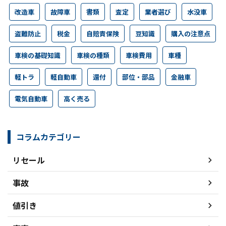
改造車
故障車
書類
査定
業者選び
水没車
盗難防止
税金
自賠責保険
豆知識
購入の注意点
車検の基礎知識
車検の種類
車検費用
車種
軽トラ
軽自動車
還付
部位・部品
金融車
電気自動車
高く売る
コラムカテゴリー
リセール
事故
値引き