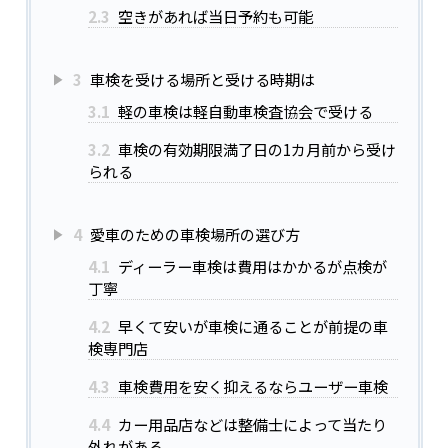
2.3
空きがあれば当日予約も可能
3
車検を受ける場所と受ける時期は
3.1
軽の車検は軽自動車検査協会で受ける
3.2
車検の有効期限満了日の1カ月前から受け
られる
4
愛車のための車検場所の選び方
4.1
ディーラー車検は費用はかかるが点検が
丁寧
4.2
早くて安いが車検に通ることが前提の車
検専門店
4.3
車検費用を安く抑えるならユーザー車検
4.4
カー用品店などは整備士によって当たり
外れがある