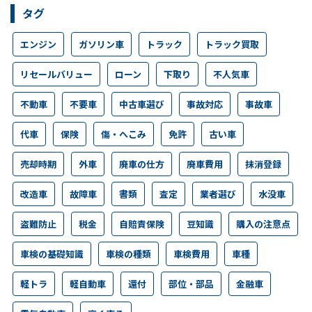
タグ
エンジン
ガソリン車
トラック
トラック買取
リセールバリュー
ローン
下取り
不人気車
不動車
不要車
中古車選び
事故対応
事故車
代車
保険
傷・へこみ
免許
古い車
売却時期
外車
廃車の仕方
廃車費用
抹消登録
改造車
故障車
書類
査定
業者選び
水没車
盗難防止
税金
自賠責保険
豆知識
購入の注意点
車検の基礎知識
車検の種類
車検費用
車種
軽トラ
軽自動車
還付
部位・部品
金融車