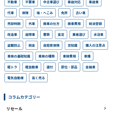
不動車
不要車
中古車選び
事故対応
事故車
代車
保険
傷・へこみ
免許
古い車
売却時期
外車
廃車の仕方
廃車費用
抹消登録
改造車
故障車
書類
査定
業者選び
水没車
盗難防止
税金
自賠責保険
豆知識
購入の注意点
車検の基礎知識
車検の種類
車検費用
車種
軽トラ
軽自動車
還付
部位・部品
金融車
電気自動車
高く売る
コラムカテゴリー
リセール