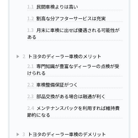
1.1
民間車検よりは高い
1.2
割高な分アフターサービスは充実
1.3
月末に車検に出せば優遇される可能性が
ある
2
トヨタのディーラー車検のメリット
2.1
専門知識が豊富なディーラーの点検が受
けられる
2.2
車検整備保証がつく
2.3
部品交換がある場合は融通が利く
2.4
メンテナンスパックを利用すれば維持費
節約になる
3
トヨタのディーラー車検のデメリット