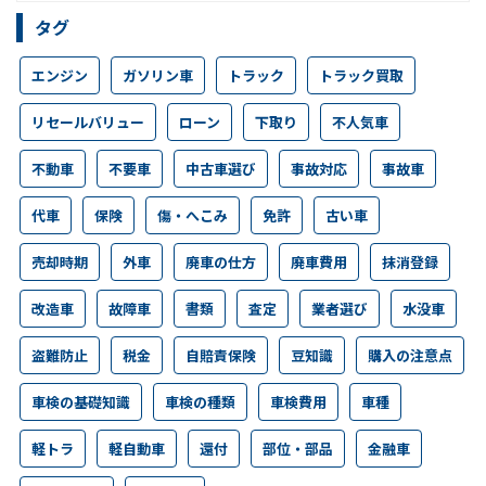
タグ
エンジン
ガソリン車
トラック
トラック買取
リセールバリュー
ローン
下取り
不人気車
不動車
不要車
中古車選び
事故対応
事故車
代車
保険
傷・へこみ
免許
古い車
売却時期
外車
廃車の仕方
廃車費用
抹消登録
改造車
故障車
書類
査定
業者選び
水没車
盗難防止
税金
自賠責保険
豆知識
購入の注意点
車検の基礎知識
車検の種類
車検費用
車種
軽トラ
軽自動車
還付
部位・部品
金融車