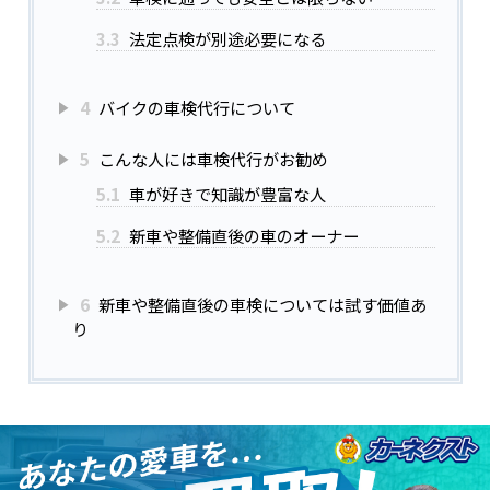
3.3
法定点検が別途必要になる
4
バイクの車検代行について
5
こんな人には車検代行がお勧め
5.1
車が好きで知識が豊富な人
5.2
新車や整備直後の車のオーナー
6
新車や整備直後の車検については試す価値あ
り