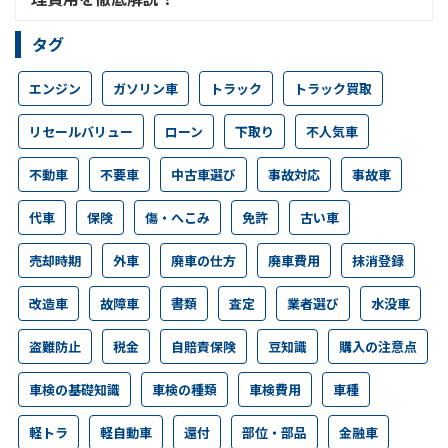
タグ
エンジン
ガソリン車
トラック
トラック買取
リセールバリュー
ローン
下取り
不人気車
不動車
不要車
中古車選び
事故対応
事故車
代車
保険
傷・へこみ
免許
古い車
売却時期
外車
廃車の仕方
廃車費用
抹消登録
改造車
故障車
書類
査定
業者選び
水没車
盗難防止
税金
自賠責保険
豆知識
購入の注意点
車検の基礎知識
車検の種類
車検費用
車種
軽トラ
軽自動車
還付
部位・部品
金融車