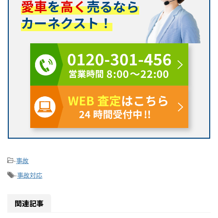
愛車
を
高く
売るなら
カーネクスト！
-
事故
-
事故対応
関連記事