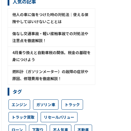
人気の記事
他人の車に傷をつけた時の対処法│使える保
険やしてはいけないこととは
傷なし交通事故・軽い接触事故での対処法や
注意点を徹底解説！
4月乗り換えと自動車税の関係。税金の基礎を
身につけよう
燃料計（ガソリンメーター）の故障の症状や
原因、修理費用を徹底解説！
タグ
エンジン
ガソリン車
トラック
トラック買取
リセールバリュー
ローン
下取り
不人気車
不動車