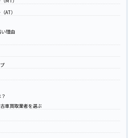
（MT）
（AT）
高い理由
ップ
は？
中古車買取業者を選ぶ