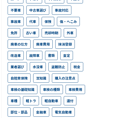
不要車
中古車選び
事故対応
事故車
代車
保険
傷・へこみ
免許
古い車
売却時期
外車
廃車の仕方
廃車費用
抹消登録
改造車
故障車
書類
査定
業者選び
水没車
盗難防止
税金
自賠責保険
豆知識
購入の注意点
車検の基礎知識
車検の種類
車検費用
車種
軽トラ
軽自動車
還付
部位・部品
金融車
電気自動車