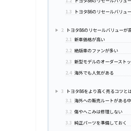
1.2
トヨタ86のリセールバリュー
1.3
トヨタ86のリセールバリュー
2
トヨタ86のリセールバリューが
2.1
新車価格が高い
2.2
絶版車のファンが多い
2.3
新型モデルのオーダースト
2.4
海外でも人気がある
3
トヨタ86をより高く売るコツと
3.1
海外への販売ルートがある
3.2
傷やへこみは修理しない
3.3
純正パーツを準備しておく