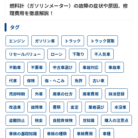
燃料計（ガソリンメーター）の故障の症状や原因、修
理費用を徹底解説！
タグ
エンジン
ガソリン車
トラック
トラック買取
リセールバリュー
ローン
下取り
不人気車
不動車
不要車
中古車選び
事故対応
事故車
代車
保険
傷・へこみ
免許
古い車
売却時期
外車
廃車の仕方
廃車費用
抹消登録
改造車
故障車
書類
査定
業者選び
水没車
盗難防止
税金
自賠責保険
豆知識
購入の注意点
車検の基礎知識
車検の種類
車検費用
車種