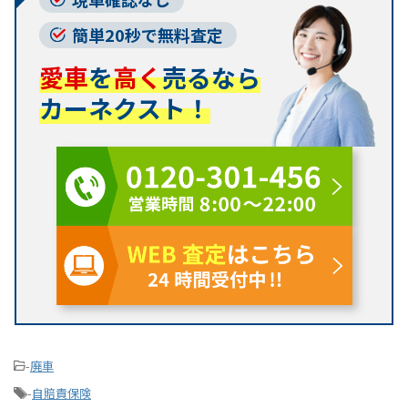
簡単20秒で無料査定
愛車
を
高く
売るなら
カーネクスト！
-
廃車
-
自賠責保険