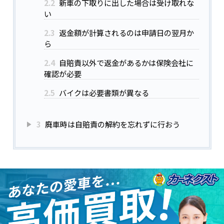
2.2
新車の下取りに出した場合は受け取れな
い
2.3
返金額が計算されるのは申請日の翌月か
ら
2.4
自賠責以外で返金があるかは保険会社に
確認が必要
2.5
バイクは必要書類が異なる
3
廃車時は自賠責の解約を忘れずに行おう