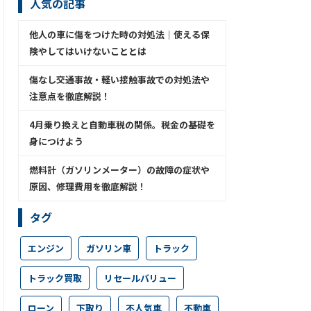
人気の記事
他人の車に傷をつけた時の対処法│使える保
険やしてはいけないこととは
傷なし交通事故・軽い接触事故での対処法や
注意点を徹底解説！
4月乗り換えと自動車税の関係。税金の基礎を
身につけよう
燃料計（ガソリンメーター）の故障の症状や
原因、修理費用を徹底解説！
タグ
エンジン
ガソリン車
トラック
トラック買取
リセールバリュー
ローン
下取り
不人気車
不動車