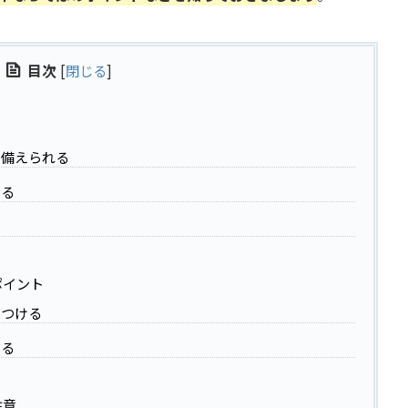
目次
[
閉じる
]
て備えられる
きる
ポイント
をつける
ける
注意