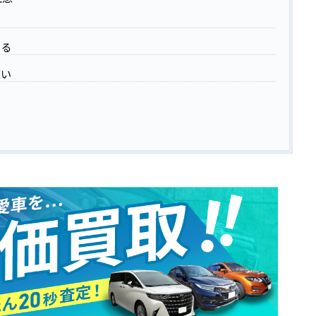
る
ある
高い