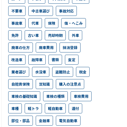
不要車
中古車選び
事故対応
事故車
代車
保険
傷・へこみ
免許
古い車
売却時期
外車
廃車の仕方
廃車費用
抹消登録
改造車
故障車
書類
査定
業者選び
水没車
盗難防止
税金
自賠責保険
豆知識
購入の注意点
車検の基礎知識
車検の種類
車検費用
車種
軽トラ
軽自動車
還付
部位・部品
金融車
電気自動車