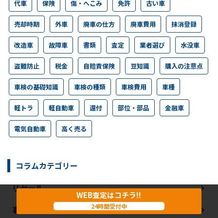
代車
保険
傷・へこみ
免許
古い車
売却時期
外車
廃車の仕方
廃車費用
抹消登録
改造車
故障車
書類
査定
業者選び
水没車
盗難防止
税金
自賠責保険
豆知識
購入の注意点
車検の基礎知識
車検の種類
車検費用
車種
軽トラ
軽自動車
還付
部位・部品
金融車
電気自動車
高く売る
コラムカテゴリー
リセール
WEB査定はコチラ!!
24時間受付中
事故