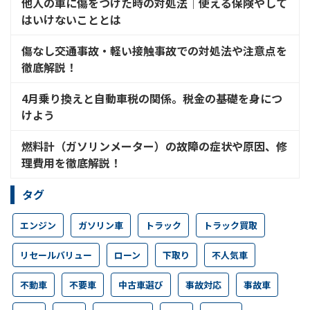
他人の車に傷をつけた時の対処法│使える保険やして
はいけないこととは
傷なし交通事故・軽い接触事故での対処法や注意点を
徹底解説！
4月乗り換えと自動車税の関係。税金の基礎を身につ
けよう
燃料計（ガソリンメーター）の故障の症状や原因、修
理費用を徹底解説！
タグ
エンジン
ガソリン車
トラック
トラック買取
リセールバリュー
ローン
下取り
不人気車
不動車
不要車
中古車選び
事故対応
事故車