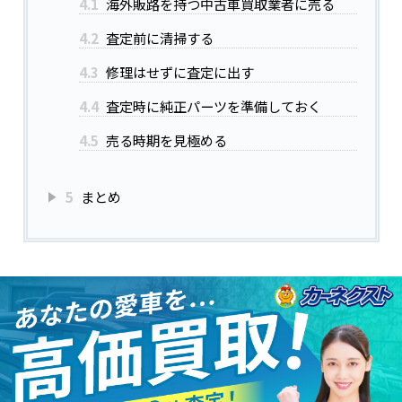
4.1
海外販路を持つ中古車買取業者に売る
4.2
査定前に清掃する
4.3
修理はせずに査定に出す
4.4
査定時に純正パーツを準備しておく
4.5
売る時期を見極める
5
まとめ